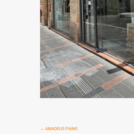
←
AMADEUS PIANO