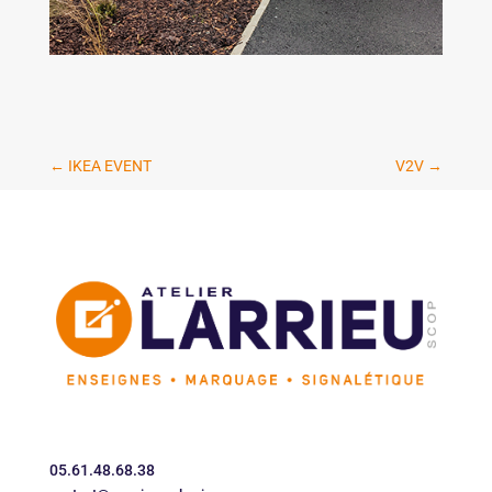
←
IKEA EVENT
V2V
→
05.61.48.68.38